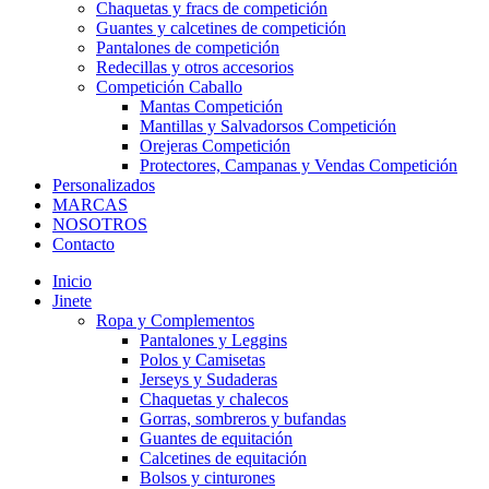
Chaquetas y fracs de competición
Guantes y calcetines de competición
Pantalones de competición
Redecillas y otros accesorios
Competición Caballo
Mantas Competición
Mantillas y Salvadorsos Competición
Orejeras Competición
Protectores, Campanas y Vendas Competición
Personalizados
MARCAS
NOSOTROS
Contacto
Inicio
Jinete
Ropa y Complementos
Pantalones y Leggins
Polos y Camisetas
Jerseys y Sudaderas
Chaquetas y chalecos
Gorras, sombreros y bufandas
Guantes de equitación
Calcetines de equitación
Bolsos y cinturones