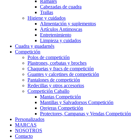
Ramales
Cabezadas de cuadra
Trallas
Higiene y cuidados
Alimentación y suplementos
Artículos Antimoscas
Entretenimiento
Limpieza y cuidados
Cuadra y guadarnés
Competición
Polos de competición
Plastrones, corbatas y broches
Chaquetas y fracs de competición
Guantes y calcetines de competición
Pantalones de competición
Redecillas y otros accesorios
Competición Caballo
Mantas Competición
Mantillas y Salvadorsos Competición
Orejeras Competición
Protectores, Campanas y Vendas Competición
Personalizados
MARCAS
NOSOTROS
Contacto