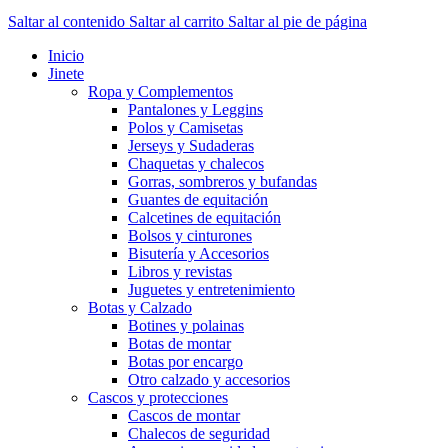
Saltar al contenido
Saltar al carrito
Saltar al pie de página
Inicio
Jinete
Ropa y Complementos
Pantalones y Leggins
Polos y Camisetas
Jerseys y Sudaderas
Chaquetas y chalecos
Gorras, sombreros y bufandas
Guantes de equitación
Calcetines de equitación
Bolsos y cinturones
Bisutería y Accesorios
Libros y revistas
Juguetes y entretenimiento
Botas y Calzado
Botines y polainas
Botas de montar
Botas por encargo
Otro calzado y accesorios
Cascos y protecciones
Cascos de montar
Chalecos de seguridad