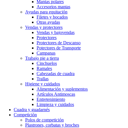
Mantas polares
Accesorios mantas
Ayudas para equitación
Filetes y bocados
Otras ayudas
Vendas y protectores
Vendas y bajovendas
Protectores
Protectores de Descanso
Potectores de Transporte
Campanas
Trabajo pie a tierra
Cinchuelos
Ramales
Cabezadas de cuadra
Trallas
Higiene y cuidados
Alimentación y suplementos
Artículos Antimoscas
Entretenimiento
Limpieza y cuidados
Cuadra y guadarnés
Competición
Polos de competición
Plastrones, corbatas y broches