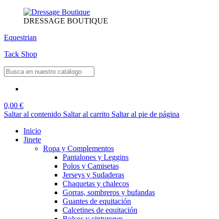
DRESSAGE BOUTIQUE
Equestrian
Tack Shop
0,00 €
Saltar al contenido
Saltar al carrito
Saltar al pie de página
Inicio
Jinete
Ropa y Complementos
Pantalones y Leggins
Polos y Camisetas
Jerseys y Sudaderas
Chaquetas y chalecos
Gorras, sombreros y bufandas
Guantes de equitación
Calcetines de equitación
Bolsos y cinturones