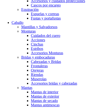
Accesorios y cuidados protecciones
Cascos por encargo
Equipación
Espuelas y correas
Fustas y portafustas
Caballo
Mantillas y Salvadorsos
Monturas
Cuidados del cuero
Acciones
Cinchas
Estribos
Accesorios Monturas
Bridas y embocaduras
Cabezadas y Bridas
Frontaleras
Orejeras
Riendas
Muserolas
Accesorios bridas y cabezadas
Mantas
Mantas de interior
Mantas de exterior
Mantas de secado
Mantas antimoscas