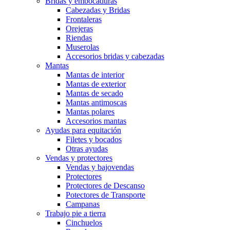
Bridas y embocaduras
Cabezadas y Bridas
Frontaleras
Orejeras
Riendas
Muserolas
Accesorios bridas y cabezadas
Mantas
Mantas de interior
Mantas de exterior
Mantas de secado
Mantas antimoscas
Mantas polares
Accesorios mantas
Ayudas para equitación
Filetes y bocados
Otras ayudas
Vendas y protectores
Vendas y bajovendas
Protectores
Protectores de Descanso
Potectores de Transporte
Campanas
Trabajo pie a tierra
Cinchuelos