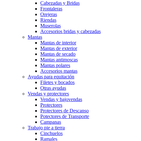
Cabezadas y Bridas
Frontaleras
Orejeras
Riendas
Muserolas
Accesorios bridas y cabezadas
Mantas
Mantas de interior
Mantas de exterior
Mantas de secado
Mantas antimoscas
Mantas polares
Accesorios mantas
Ayudas para equitación
Filetes y bocados
Otras ayudas
Vendas y protectores
Vendas y bajovendas
Protectores
Protectores de Descanso
Potectores de Transporte
Campanas
Trabajo pie a tierra
Cinchuelos
Ramales