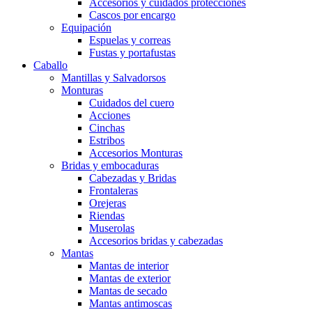
Accesorios y cuidados protecciones
Cascos por encargo
Equipación
Espuelas y correas
Fustas y portafustas
Caballo
Mantillas y Salvadorsos
Monturas
Cuidados del cuero
Acciones
Cinchas
Estribos
Accesorios Monturas
Bridas y embocaduras
Cabezadas y Bridas
Frontaleras
Orejeras
Riendas
Muserolas
Accesorios bridas y cabezadas
Mantas
Mantas de interior
Mantas de exterior
Mantas de secado
Mantas antimoscas