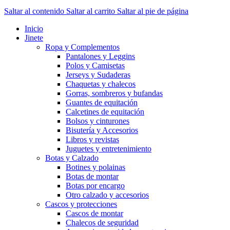
Saltar al contenido
Saltar al carrito
Saltar al pie de página
Inicio
Jinete
Ropa y Complementos
Pantalones y Leggins
Polos y Camisetas
Jerseys y Sudaderas
Chaquetas y chalecos
Gorras, sombreros y bufandas
Guantes de equitación
Calcetines de equitación
Bolsos y cinturones
Bisutería y Accesorios
Libros y revistas
Juguetes y entretenimiento
Botas y Calzado
Botines y polainas
Botas de montar
Botas por encargo
Otro calzado y accesorios
Cascos y protecciones
Cascos de montar
Chalecos de seguridad