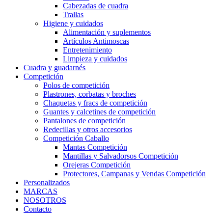
Cabezadas de cuadra
Trallas
Higiene y cuidados
Alimentación y suplementos
Artículos Antimoscas
Entretenimiento
Limpieza y cuidados
Cuadra y guadarnés
Competición
Polos de competición
Plastrones, corbatas y broches
Chaquetas y fracs de competición
Guantes y calcetines de competición
Pantalones de competición
Redecillas y otros accesorios
Competición Caballo
Mantas Competición
Mantillas y Salvadorsos Competición
Orejeras Competición
Protectores, Campanas y Vendas Competición
Personalizados
MARCAS
NOSOTROS
Contacto