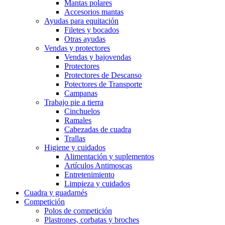
Mantas polares
Accesorios mantas
Ayudas para equitación
Filetes y bocados
Otras ayudas
Vendas y protectores
Vendas y bajovendas
Protectores
Protectores de Descanso
Potectores de Transporte
Campanas
Trabajo pie a tierra
Cinchuelos
Ramales
Cabezadas de cuadra
Trallas
Higiene y cuidados
Alimentación y suplementos
Artículos Antimoscas
Entretenimiento
Limpieza y cuidados
Cuadra y guadarnés
Competición
Polos de competición
Plastrones, corbatas y broches