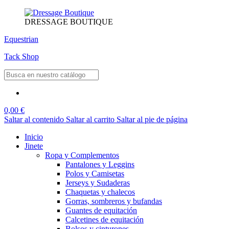
DRESSAGE BOUTIQUE
Equestrian
Tack Shop
0,00 €
Saltar al contenido
Saltar al carrito
Saltar al pie de página
Inicio
Jinete
Ropa y Complementos
Pantalones y Leggins
Polos y Camisetas
Jerseys y Sudaderas
Chaquetas y chalecos
Gorras, sombreros y bufandas
Guantes de equitación
Calcetines de equitación
Bolsos y cinturones