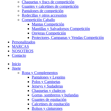
Chaquetas y fracs de competición
Guantes y calcetines de competición
Pantalones de competición
Redecillas y otros accesorios
Competición Caballo
Mantas Competición
Mantillas y Salvadorsos Competición
Orejeras Competición
Protectores, Campanas y Vendas Competición
Personalizados
MARCAS
NOSOTROS
Contacto
Inicio
Jinete
Ropa y Complementos
Pantalones y Leggins
Polos y Camisetas
Jerseys y Sudaderas
Chaquetas y chalecos
Gorras, sombreros y bufandas
Guantes de equitación
Calcetines de equitación
Bolsos y cinturones