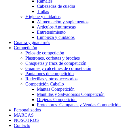
Ramales
Cabezadas de cuadra
Trallas
Higiene y cuidados
Alimentación y suplementos
Artículos Antimoscas
Entretenimiento
Limpieza y cuidados
Cuadra y guadarnés
Competición
Polos de competición
Plastrones, corbatas y broches
Chaquetas y fracs de competición
Guantes y calcetines de competición
Pantalones de competición
Redecillas y otros accesorios
Competición Caballo
Mantas Competición
Mantillas y Salvadorsos Competición
Orejeras Competición
Protectores, Campanas y Vendas Competición
Personalizados
MARCAS
NOSOTROS
Contacto