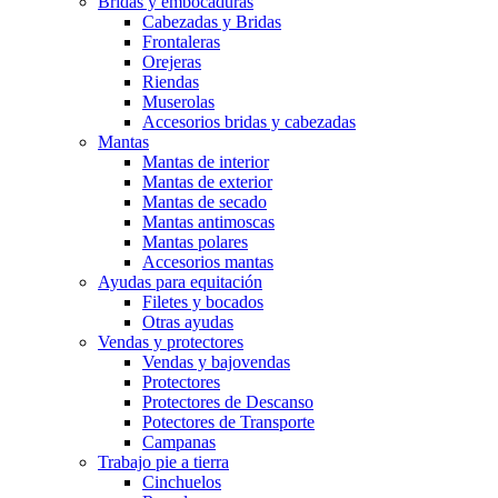
Bridas y embocaduras
Cabezadas y Bridas
Frontaleras
Orejeras
Riendas
Muserolas
Accesorios bridas y cabezadas
Mantas
Mantas de interior
Mantas de exterior
Mantas de secado
Mantas antimoscas
Mantas polares
Accesorios mantas
Ayudas para equitación
Filetes y bocados
Otras ayudas
Vendas y protectores
Vendas y bajovendas
Protectores
Protectores de Descanso
Potectores de Transporte
Campanas
Trabajo pie a tierra
Cinchuelos