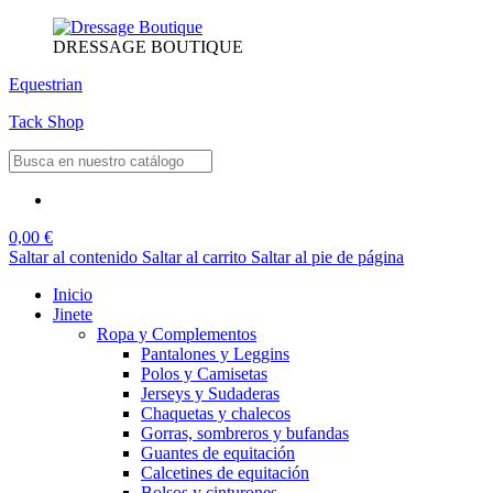
DRESSAGE BOUTIQUE
Equestrian
Tack Shop
0,00 €
Saltar al contenido
Saltar al carrito
Saltar al pie de página
Inicio
Jinete
Ropa y Complementos
Pantalones y Leggins
Polos y Camisetas
Jerseys y Sudaderas
Chaquetas y chalecos
Gorras, sombreros y bufandas
Guantes de equitación
Calcetines de equitación
Bolsos y cinturones