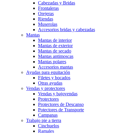
Cabezadas y Bridas
Frontaleras
Orejeras
Riendas
Muserolas
Accesorios bridas y cabezadas
Mantas
Mantas de interior
Mantas de exterior
Mantas de secado
Mantas antimoscas
Mantas polares
Accesorios mantas
Ayudas para equitación
Filetes y bocados
Otras ayudas
Vendas y protectores
Vendas y bajovendas
Protectores
Protectores de Descanso
Potectores de Transporte
Campanas
Trabajo pie a tierra
Cinchuelos
Ramales