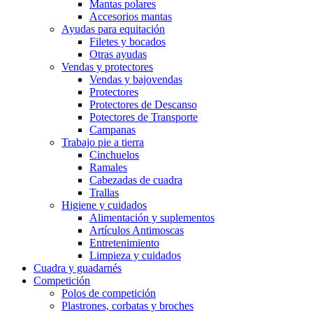
Mantas polares
Accesorios mantas
Ayudas para equitación
Filetes y bocados
Otras ayudas
Vendas y protectores
Vendas y bajovendas
Protectores
Protectores de Descanso
Potectores de Transporte
Campanas
Trabajo pie a tierra
Cinchuelos
Ramales
Cabezadas de cuadra
Trallas
Higiene y cuidados
Alimentación y suplementos
Artículos Antimoscas
Entretenimiento
Limpieza y cuidados
Cuadra y guadarnés
Competición
Polos de competición
Plastrones, corbatas y broches