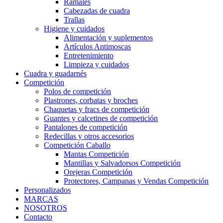
Ramales
Cabezadas de cuadra
Trallas
Higiene y cuidados
Alimentación y suplementos
Artículos Antimoscas
Entretenimiento
Limpieza y cuidados
Cuadra y guadarnés
Competición
Polos de competición
Plastrones, corbatas y broches
Chaquetas y fracs de competición
Guantes y calcetines de competición
Pantalones de competición
Redecillas y otros accesorios
Competición Caballo
Mantas Competición
Mantillas y Salvadorsos Competición
Orejeras Competición
Protectores, Campanas y Vendas Competición
Personalizados
MARCAS
NOSOTROS
Contacto