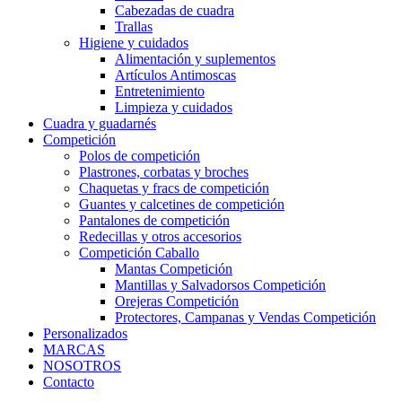
Cabezadas de cuadra
Trallas
Higiene y cuidados
Alimentación y suplementos
Artículos Antimoscas
Entretenimiento
Limpieza y cuidados
Cuadra y guadarnés
Competición
Polos de competición
Plastrones, corbatas y broches
Chaquetas y fracs de competición
Guantes y calcetines de competición
Pantalones de competición
Redecillas y otros accesorios
Competición Caballo
Mantas Competición
Mantillas y Salvadorsos Competición
Orejeras Competición
Protectores, Campanas y Vendas Competición
Personalizados
MARCAS
NOSOTROS
Contacto