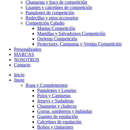
Chaquetas y fracs de competición
Guantes y calcetines de competición
Pantalones de competición
Redecillas y otros accesorios
Competición Caballo
Mantas Competición
Mantillas y Salvadorsos Competición
Orejeras Competición
Protectores, Campanas y Vendas Competición
Personalizados
MARCAS
NOSOTROS
Contacto
Inicio
Jinete
Ropa y Complementos
Pantalones y Leggins
Polos y Camisetas
Jerseys y Sudaderas
Chaquetas y chalecos
Gorras, sombreros y bufandas
Guantes de equitación
Calcetines de equitación
Bolsos y cinturones