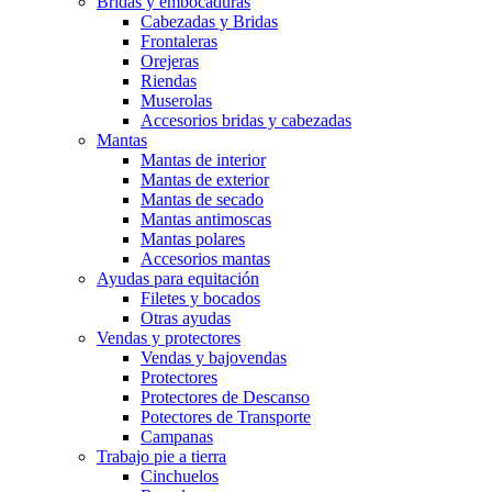
Bridas y embocaduras
Cabezadas y Bridas
Frontaleras
Orejeras
Riendas
Muserolas
Accesorios bridas y cabezadas
Mantas
Mantas de interior
Mantas de exterior
Mantas de secado
Mantas antimoscas
Mantas polares
Accesorios mantas
Ayudas para equitación
Filetes y bocados
Otras ayudas
Vendas y protectores
Vendas y bajovendas
Protectores
Protectores de Descanso
Potectores de Transporte
Campanas
Trabajo pie a tierra
Cinchuelos