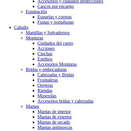
Accesorios y cuidados protecciones
Cascos por encargo
Equipación
Espuelas y correas
Fustas y portafustas
Caballo
Mantillas y Salvadorsos
Monturas
Cuidados del cuero
Acciones
Cinchas
Estribos
Accesorios Monturas
Bridas y embocaduras
Cabezadas y Bridas
Frontaleras
Orejeras
Riendas
Muserolas
Accesorios bridas y cabezadas
Mantas
Mantas de interior
Mantas de exterior
Mantas de secado
Mantas antimoscas