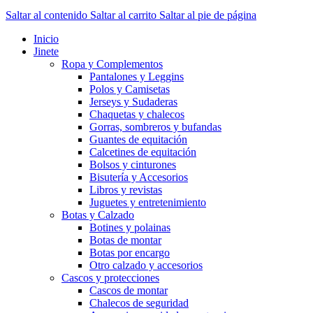
Saltar al contenido
Saltar al carrito
Saltar al pie de página
Inicio
Jinete
Ropa y Complementos
Pantalones y Leggins
Polos y Camisetas
Jerseys y Sudaderas
Chaquetas y chalecos
Gorras, sombreros y bufandas
Guantes de equitación
Calcetines de equitación
Bolsos y cinturones
Bisutería y Accesorios
Libros y revistas
Juguetes y entretenimiento
Botas y Calzado
Botines y polainas
Botas de montar
Botas por encargo
Otro calzado y accesorios
Cascos y protecciones
Cascos de montar
Chalecos de seguridad